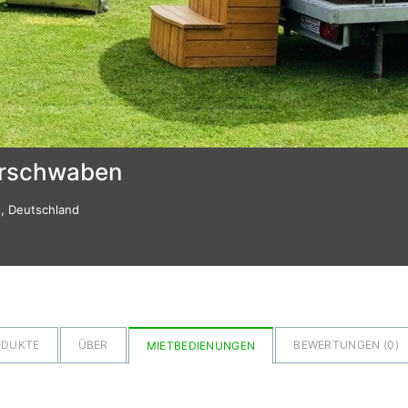
erschwaben
s, Deutschland
ODUKTE
ÜBER
BEWERTUNGEN (
0
)
MIETBEDIENUNGEN