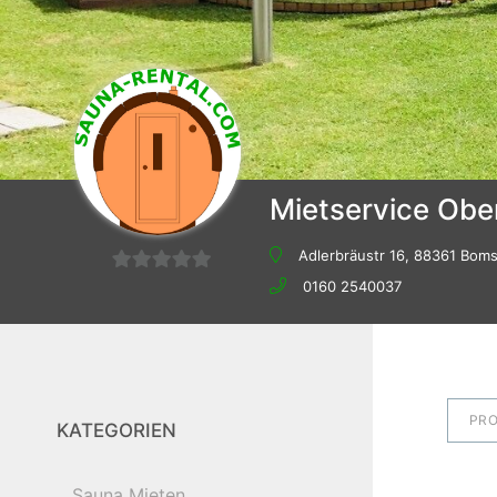
Mietservice Ob
Adlerbräustr 16, 88361 Bom
0
0160 2540037
von
5
PR
KATEGORIEN
Sauna Mieten