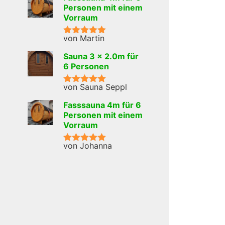
Personen mit einem
Vorraum
von Martin
Bewertet mit
5
von 5
Sauna 3 x 2.0m für
6 Personen
von Sauna Seppl
Bewertet mit
5
von 5
Fasssauna 4m für 6
Personen mit einem
Vorraum
von Johanna
Bewertet mit
5
von 5