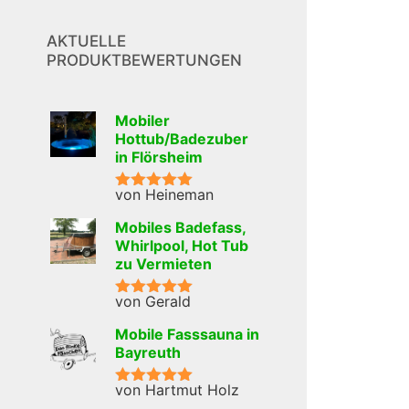
AKTUELLE
PRODUKTBEWERTUNGEN
Mobiler
Hottub/Badezuber
in Flörsheim
von Heineman
Bewertet mit
5
von 5
Mobiles Badefass,
Whirlpool, Hot Tub
zu Vermieten
von Gerald
Bewertet mit
5
von 5
Mobile Fasssauna in
Bayreuth
von Hartmut Holz
Bewertet mit