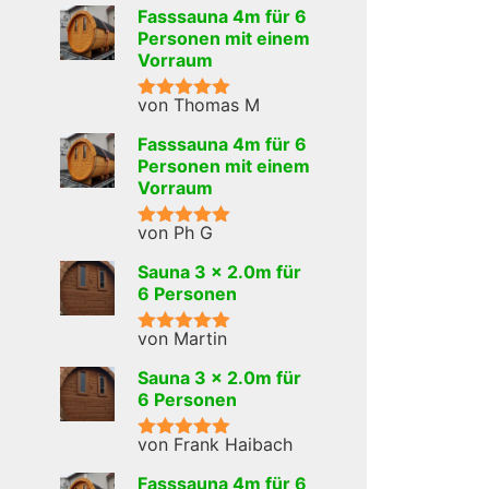
5
von 5
Fasssauna 4m für 6
Personen mit einem
Vorraum
von Thomas M
Bewertet mit
5
von 5
Fasssauna 4m für 6
Personen mit einem
Vorraum
von Ph G
Bewertet mit
5
von 5
Sauna 3 x 2.0m für
6 Personen
von Martin
Bewertet mit
5
von 5
Sauna 3 x 2.0m für
6 Personen
von Frank Haibach
Bewertet mit
5
von 5
Fasssauna 4m für 6