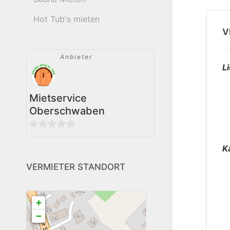
Hot Tub's mieten
V
Anbieter
L
Mietservice
Oberschwaben
0
K
von
5
VERMIETER STANDORT
+
−