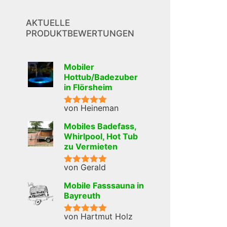
AKTUELLE
PRODUKTBEWERTUNGEN
Mobiler
Hottub/Badezuber
in Flörsheim
von Heineman
Bewertet mit
5
von 5
Mobiles Badefass,
Whirlpool, Hot Tub
zu Vermieten
von Gerald
Bewertet mit
5
von 5
Mobile Fasssauna in
Bayreuth
von Hartmut Holz
Bewertet mit