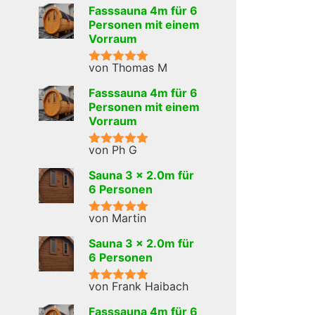
5
von 5
Fasssauna 4m für 6
Personen mit einem
Vorraum
von Thomas M
Bewertet mit
5
von 5
Fasssauna 4m für 6
Personen mit einem
Vorraum
von Ph G
Bewertet mit
5
von 5
Sauna 3 x 2.0m für
6 Personen
von Martin
Bewertet mit
5
von 5
Sauna 3 x 2.0m für
6 Personen
von Frank Haibach
Bewertet mit
5
von 5
Fasssauna 4m für 6