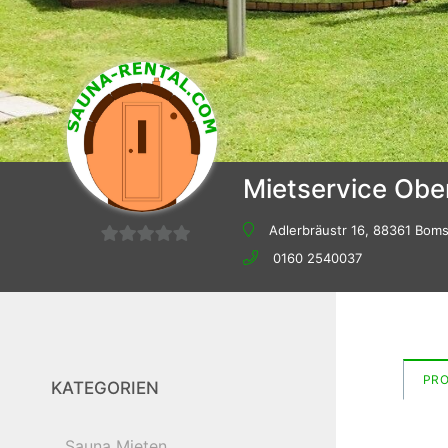
Mietservice Ob
Adlerbräustr 16, 88361 Bom
0
0160 2540037
von
5
PR
KATEGORIEN
Sauna Mieten