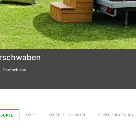
erschwaben
s, Deutschland
ÜBER
MIETBEDIENUNGEN
BEWERTUNGEN (
0
)
ODUKTE