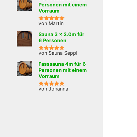
Personen mit einem
Vorraum
von Martin
Bewertet mit
5
von 5
Sauna 3 x 2.0m für
6 Personen
von Sauna Seppl
Bewertet mit
5
von 5
Fasssauna 4m für 6
Personen mit einem
Vorraum
von Johanna
Bewertet mit
5
von 5