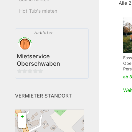
Alle 
Hot Tub's mieten
Anbieter
Mietservice
Fas
Oberschwaben
Obe
Per
ab
8
0
von
Wei
5
VERMIETER STANDORT
+
−