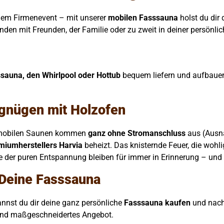
einem Firmenevent – mit unserer
mobilen Fasssauna
holst du dir
nden mit Freunden, der Familie oder zu zweit in deiner persönli
sauna, den Whirlpool oder Hottub
bequem liefern und aufbauen 
gnügen mit Holzofen
re mobilen Saunen kommen
ganz ohne Stromanschluss
aus (Ausna
miumherstellers Harvia
beheizt. Das knisternde Feuer, die wohl
 der puren Entspannung bleiben für immer in Erinnerung – un
 Deine Fasssauna
nnst du dir deine ganz persönliche
Fasssauna kaufen
und nach
s und maßgeschneidertes Angebot.