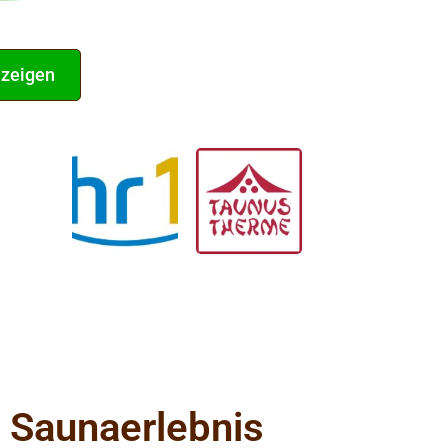
nzeigen
 aus
 Saunaerlebnis