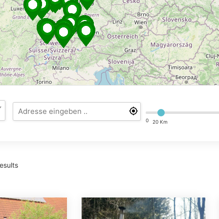
0
20 Km
esults