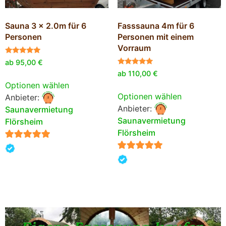
Sauna 3 x 2.0m für 6
Fasssauna 4m für 6
Personen
Personen mit einem
Vorraum
Bewertet
ab
95,00
€
mit
Bewertet
ab
110,00
€
5.00
mit
von 5
Optionen wählen
5.00
von 5
Optionen wählen
Anbieter:
Anbieter:
Saunavermietung
Saunavermietung
Flörsheim
Flörsheim
5
5
von 5
von 5