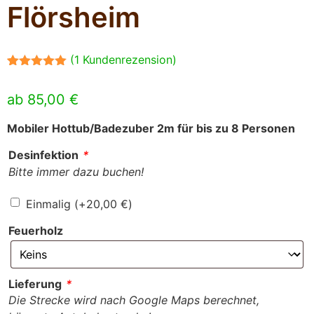
Flörsheim
(
1
Kundenrezension)
Bewertet mit
1
5.00
von 5,
ab
85,00
€
basierend
auf
Kundenbewertung
Mobiler Hottub/Badezuber 2m für bis zu 8 Personen
Desinfektion
*
Bitte immer dazu buchen!
Einmalig
(+
20,00
€
)
Feuerholz
Lieferung
*
Die Strecke wird nach Google Maps berechnet,