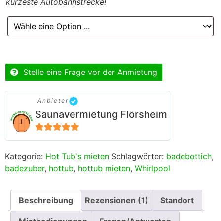
kürzeste Autobahnstrecke!
Stelle eine Frage vor der Anmietung
Anbieter
Saunavermietung Flörsheim
5
von 5
Kategorie:
Hot Tub's mieten
Schlagwörter:
badebottich
,
badezuber
,
hottub
,
hottub mieten
,
Whirlpool
Beschreibung
Rezensionen (1)
Standort
Mietbedienungen
Fragen/Antworten