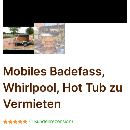
Mobiles Badefass,
Whirlpool, Hot Tub zu
Vermieten
(
1
Kundenrezension)
Bewertet mit
1