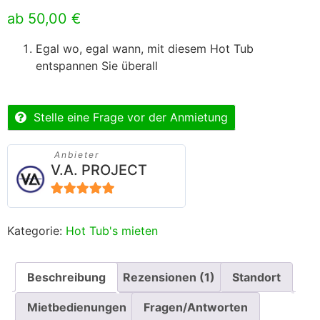
5.00
von 5,
ab
50,00
€
basierend
auf
Kundenbewertung
Egal wo, egal wann, mit diesem Hot Tub
entspannen Sie überall
Stelle eine Frage vor der Anmietung
Anbieter
V.A. PROJECT
5
von 5
Kategorie:
Hot Tub's mieten
Beschreibung
Rezensionen (1)
Standort
Mietbedienungen
Fragen/Antworten