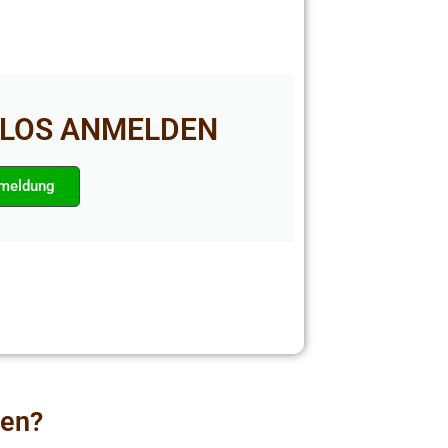
NLOS ANMELDEN
nmeldung
den?