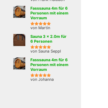
Bewertet mit
5
von 5
Fasssauna 4m für 6
Personen mit einem
Vorraum
von Martin
Bewertet mit
5
von 5
Sauna 3 x 2.0m für
6 Personen
von Sauna Seppl
Bewertet mit
5
von 5
Fasssauna 4m für 6
Personen mit einem
Vorraum
von Johanna
Bewertet mit
5
von 5