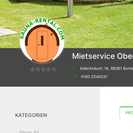
Mietservice Ob
Adlerbräustr 16, 88361 Bom
0
0160 2540037
von
5
PR
KATEGORIEN
Show All