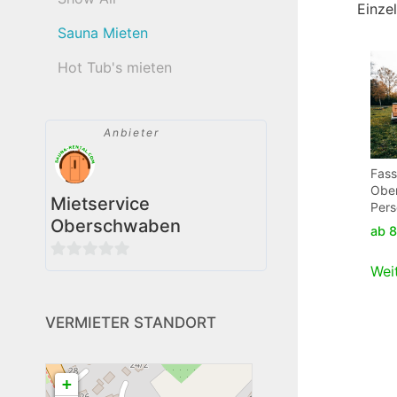
Einze
Sauna Mieten
Hot Tub's mieten
Anbieter
Fas
Obe
Mietservice
Per
Oberschwaben
ab
8
0
Wei
von
5
VERMIETER STANDORT
+