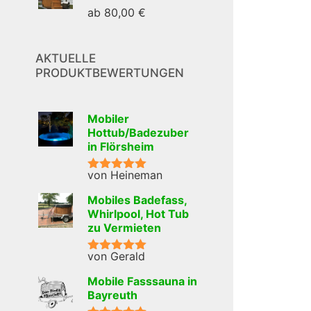
ab
80,00
€
AKTUELLE
PRODUKTBEWERTUNGEN
Mobiler
Hottub/Badezuber
in Flörsheim
von Heineman
Bewertet mit
5
von 5
Mobiles Badefass,
Whirlpool, Hot Tub
zu Vermieten
von Gerald
Bewertet mit
5
von 5
Mobile Fasssauna in
Bayreuth