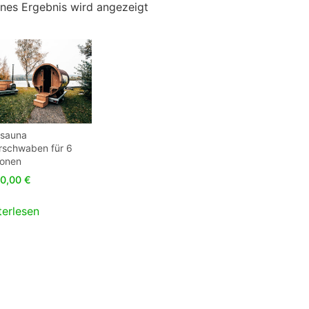
lnes Ergebnis wird angezeigt
ssauna
rschwaben für 6
sonen
0,00
€
terlesen