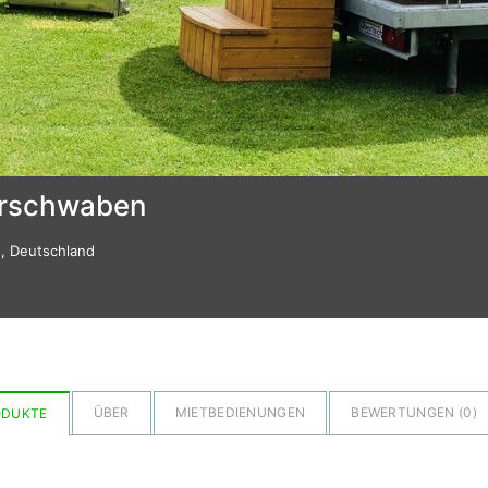
erschwaben
s, Deutschland
ÜBER
MIETBEDIENUNGEN
BEWERTUNGEN (
0
)
ODUKTE