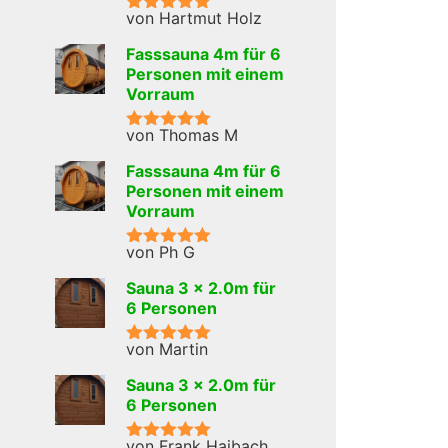
von Hartmut Holz
Bewertet mit
5
von 5
Fasssauna 4m für 6
Personen mit einem
Vorraum
von Thomas M
Bewertet mit
5
von 5
Fasssauna 4m für 6
Personen mit einem
Vorraum
von Ph G
Bewertet mit
5
von 5
Sauna 3 x 2.0m für
6 Personen
von Martin
Bewertet mit
5
von 5
Sauna 3 x 2.0m für
6 Personen
von Frank Haibach