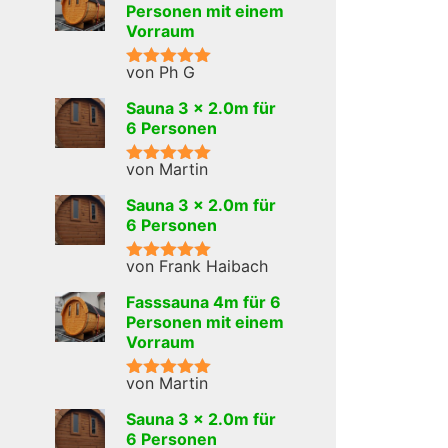
Personen mit einem
Vorraum
von Ph G
Bewertet mit
5
von 5
Sauna 3 x 2.0m für
6 Personen
von Martin
Bewertet mit
5
von 5
Sauna 3 x 2.0m für
6 Personen
von Frank Haibach
Bewertet mit
5
von 5
Fasssauna 4m für 6
Personen mit einem
Vorraum
von Martin
Bewertet mit
5
von 5
Sauna 3 x 2.0m für
6 Personen