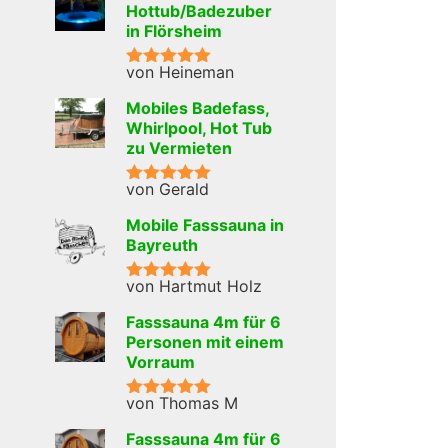
Hottub/Badezuber
in Flörsheim
von Heineman
Bewertet mit
5
von 5
Mobiles Badefass,
Whirlpool, Hot Tub
zu Vermieten
von Gerald
Bewertet mit
5
von 5
Mobile Fasssauna in
Bayreuth
von Hartmut Holz
Bewertet mit
5
von 5
Fasssauna 4m für 6
Personen mit einem
Vorraum
von Thomas M
Bewertet mit
5
von 5
Fasssauna 4m für 6