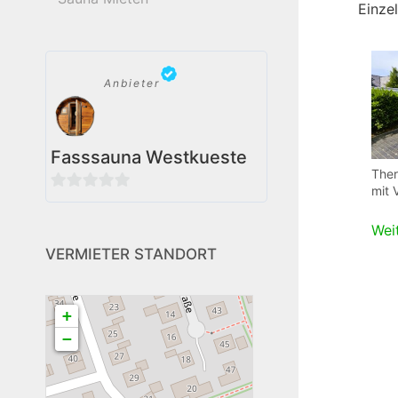
Einze
Anbieter
Fasssauna Westkueste
The
mit 
0
von
Wei
5
VERMIETER STANDORT
+
−