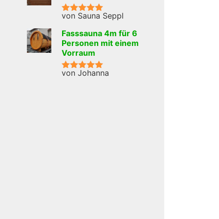
von Sauna Seppl
Bewertet mit
5
von 5
Fasssauna 4m für 6
Personen mit einem
Vorraum
von Johanna
Bewertet mit
5
von 5