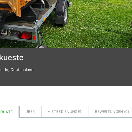
kueste
Heide, Deutschland
ÜBER
MIETBEDIENUNGEN
BEWERTUNGEN (
0
)
ODUKTE