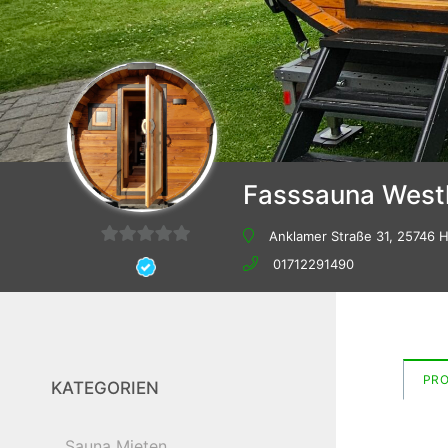
Fasssauna West
Anklamer Straße 31, 25746 
0
01712291490
von
5
PR
KATEGORIEN
Sauna Mieten