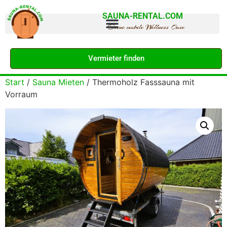
SAUNA-RENTAL.COM
Deine mobile Wellness Oase
Vermieter finden
Start
/
Sauna Mieten
/ Thermoholz Fasssauna mit
Vorraum