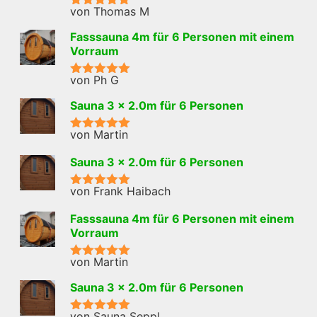
von Thomas M
Bewertet mit
5
von 5
Fasssauna 4m für 6 Personen mit einem
Vorraum
von Ph G
Bewertet mit
5
von 5
Sauna 3 x 2.0m für 6 Personen
von Martin
Bewertet mit
5
von 5
Sauna 3 x 2.0m für 6 Personen
von Frank Haibach
Bewertet mit
5
von 5
Fasssauna 4m für 6 Personen mit einem
Vorraum
von Martin
Bewertet mit
5
von 5
Sauna 3 x 2.0m für 6 Personen
von Sauna Seppl