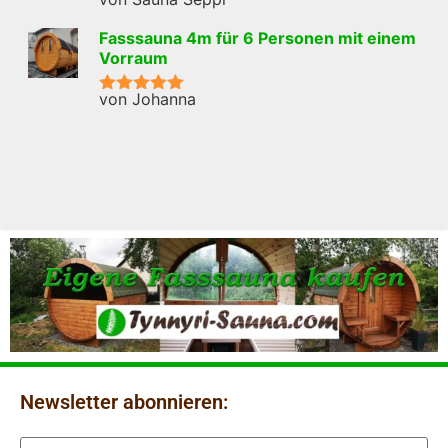
Bewertet mit
5
von 5
Fasssauna 4m für 6 Personen mit einem
Vorraum
von Johanna
Bewertet mit
5
von 5
Newsletter abonnieren: