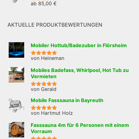
ab
85,00
€
Bewertet mit
5.00
von 5
AKTUELLE PRODUKTBEWERTUNGEN
Mobiler Hottub/Badezuber in Flörsheim
von Heineman
Bewertet mit
5
von 5
Mobiles Badefass, Whirlpool, Hot Tub zu
Vermieten
von Gerald
Bewertet mit
5
von 5
Mobile Fasssauna in Bayreuth
von Hartmut Holz
Bewertet mit
5
von 5
Fasssauna 4m für 6 Personen mit einem
Vorraum