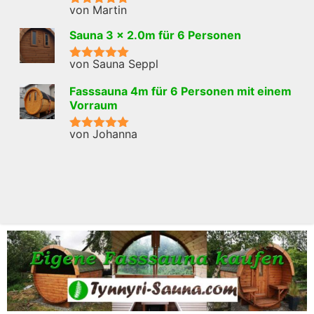
von Martin
Bewertet mit
5
von 5
Sauna 3 x 2.0m für 6 Personen
von Sauna Seppl
Bewertet mit
5
von 5
Fasssauna 4m für 6 Personen mit einem
Vorraum
von Johanna
Bewertet mit
5
von 5