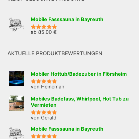
Mobile Fasssauna in Bayreuth
ab
85,00
€
Bewertet mit
5.00
von 5
AKTUELLE PRODUKTBEWERTUNGEN
Mobiler Hottub/Badezuber in Flörsheim
von Heineman
Bewertet mit
5
von 5
Mobiles Badefass, Whirlpool, Hot Tub zu
Vermieten
von Gerald
Bewertet mit
5
von 5
Mobile Fasssauna in Bayreuth