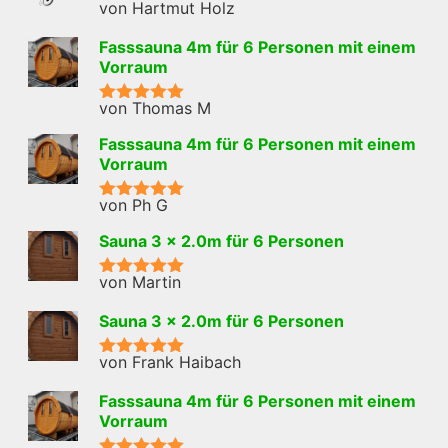
von Hartmut Holz
Bewertet mit
5
von 5
Fasssauna 4m für 6 Personen mit einem
Vorraum
von Thomas M
Bewertet mit
5
von 5
Fasssauna 4m für 6 Personen mit einem
Vorraum
von Ph G
Bewertet mit
5
von 5
Sauna 3 x 2.0m für 6 Personen
von Martin
Bewertet mit
5
von 5
Sauna 3 x 2.0m für 6 Personen
von Frank Haibach
Bewertet mit
5
von 5
Fasssauna 4m für 6 Personen mit einem
Vorraum