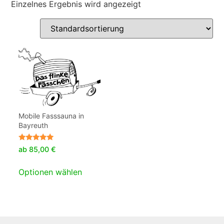
Einzelnes Ergebnis wird angezeigt
Mobile Fasssauna in
Bayreuth
Bewertet
ab
85,00
€
mit
5.00
von 5
Optionen wählen