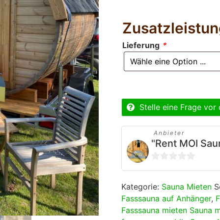
Zusatzleistu
Lieferung
*
Stelle eine Frage vor
Anbieter
"Rent MOI Sau
0
von
Kategorie:
Sauna Mieten
S
5
Fasssauna auf Anhänger
,
F
Fasssauna mieten Sauna m