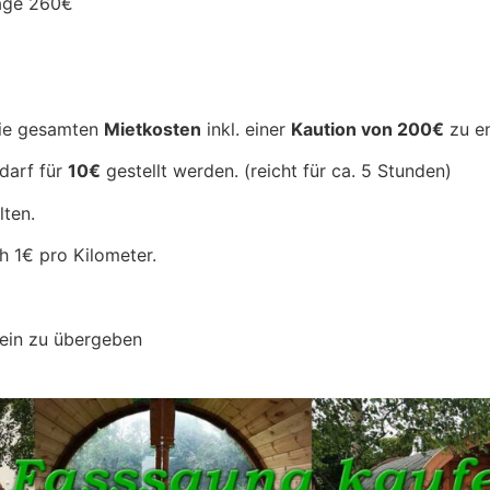
260€
die gesamten
Mietkosten
inkl. einer
Kaution von 200€
zu en
darf für
10€
gestellt werden. (reicht für ca. 5 Stunden)
lten.
h 1€ pro Kilometer.
rein zu übergeben