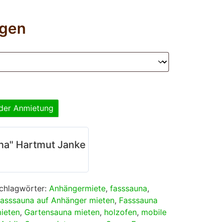
ngen
 der Anmietung
na" Hartmut Janke
chlagwörter:
Anhängermiete
,
fasssauna
,
asssauna auf Anhänger mieten
,
Fasssauna
ieten
,
Gartensauna mieten
,
holzofen
,
mobile