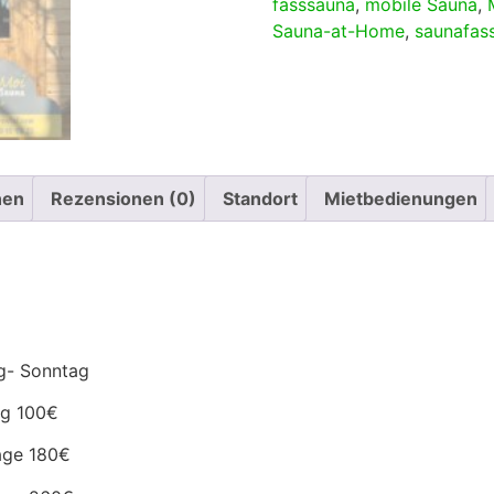
fasssauna
,
mobile Sauna
,
Sauna-at-Home
,
saunafas
nen
Rezensionen (0)
Standort
Mietbedienungen
Sonntag
00€
 180€