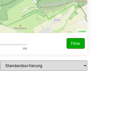
Leaflet
Filter
200