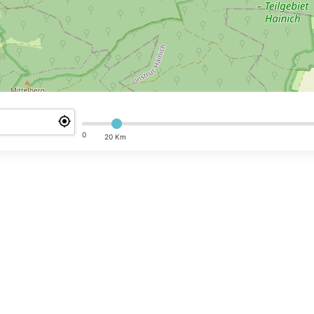
0
20 Km