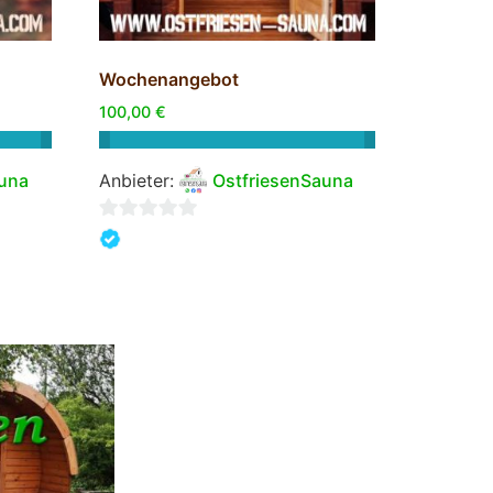
Wochenangebot
100,00
€
auna
Anbieter:
OstfriesenSauna
0
von
5