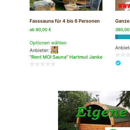
Fasssauna für 4 bis 6 Personen
Ganze
ab
80,00
€
380,0
Optionen wählen
Anbiet
Anbieter:
"Rent MOI Sauna" Hartmut Janke
0
von
0
5
von
5