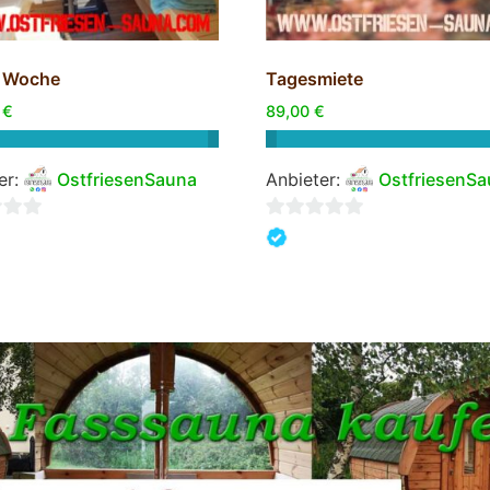
 Woche
Tagesmiete
0
€
89,00
€
er:
OstfriesenSauna
Anbieter:
OstfriesenS
0
von
5