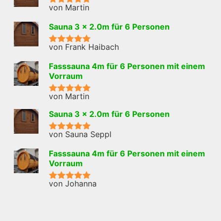
von Martin
Bewertet mit
5
von 5
Sauna 3 x 2.0m für 6 Personen
von Frank Haibach
Bewertet mit
5
von 5
Fasssauna 4m für 6 Personen mit einem
Vorraum
von Martin
Bewertet mit
5
von 5
Sauna 3 x 2.0m für 6 Personen
von Sauna Seppl
Bewertet mit
5
von 5
Fasssauna 4m für 6 Personen mit einem
Vorraum
von Johanna
Bewertet mit
5
von 5