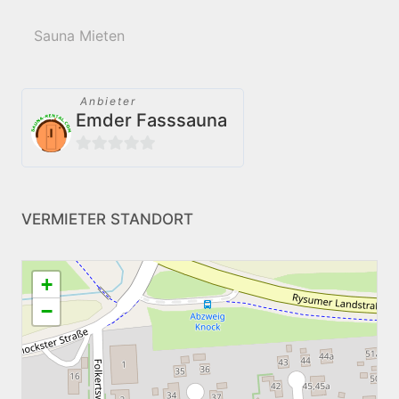
Sauna Mieten
Anbieter
Emder Fasssauna
0
von
5
VERMIETER STANDORT
+
−