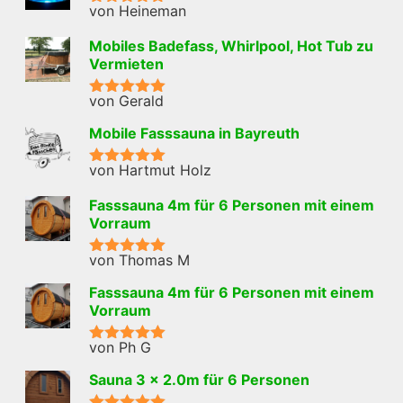
von Heineman
Bewertet mit
5
von 5
Mobiles Badefass, Whirlpool, Hot Tub zu
Vermieten
von Gerald
Bewertet mit
5
von 5
Mobile Fasssauna in Bayreuth
von Hartmut Holz
Bewertet mit
5
von 5
Fasssauna 4m für 6 Personen mit einem
Vorraum
von Thomas M
Bewertet mit
5
von 5
Fasssauna 4m für 6 Personen mit einem
Vorraum
von Ph G
Bewertet mit
5
von 5
Sauna 3 x 2.0m für 6 Personen