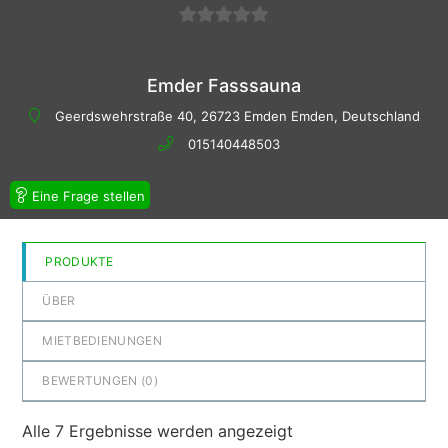
0
von
Emder Fasssauna
5
Geerdswehrstraße 40, 26723 Emden Emden, Deutschland
015140448503
Eine Frage stellen
PRODUKTE
ÜBER
MIETBEDIENUNGEN
BEWERTUNGEN (
0
)
Alle 7 Ergebnisse werden angezeigt