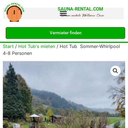
SAUNA-RENTAL.COM
Deine mobile Wellness Oase
Vermieter finden
Start
/
Hot Tub's mieten
/ Hot Tub Sommer-Whirlpool
4-8 Personen