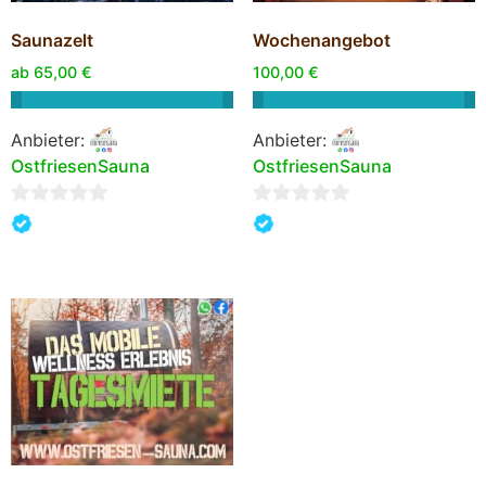
Saunazelt
Wochenangebot
ab
65,00
€
100,00
€
Anbieter:
Anbieter:
OstfriesenSauna
OstfriesenSauna
0
0
von
von
5
5