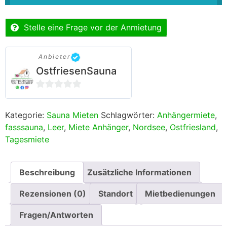
Stelle eine Frage vor der Anmietung
Anbieter
OstfriesenSauna
0
von
Kategorie:
Sauna Mieten
Schlagwörter:
Anhängermiete
,
5
fasssauna
,
Leer
,
Miete Anhänger
,
Nordsee
,
Ostfriesland
,
Tagesmiete
Beschreibung
Zusätzliche Informationen
Rezensionen (0)
Standort
Mietbedienungen
Fragen/Antworten