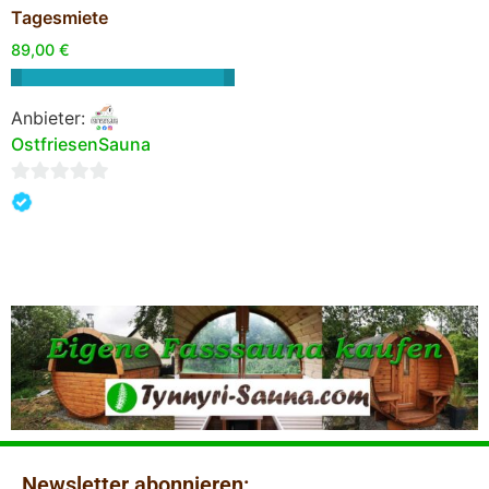
Tagesmiete
89,00
€
Anbieter:
OstfriesenSauna
0
von
5
Newsletter abonnieren: