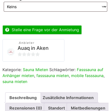
Stelle eine Frage vor der Anmietung
Anbieter
Auaq in Aken
0
von
Kategorie:
Sauna Mieten
Schlagwörter:
Fasssauna auf
5
Anhänger mieten
,
fasssauna mieten
,
mobile fasssauna
,
sauna mieten
Beschreibung
Zusätzliche Informationen
Rezensionen (0)
Standort
Mietbedienungen