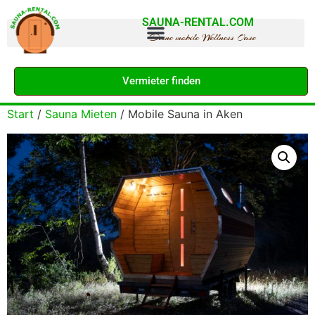
SAUNA-RENTAL.COM
Deine mobile Wellness Oase
Vermieter finden
Start
/
Sauna Mieten
/ Mobile Sauna in Aken