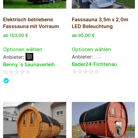
Elektrisch betriebene
Fasssauna 3,5m x 2,0m
Fasssauna mit Vorraum
LED Beleuchtung
ab
103,00
€
ab
95,00
€
Optionen wählen
Optionen wählen
Anbieter:
Anbieter:
Bader24-Fichtenau
Benny`s Saunaverleih
0
0
von
von
5
5