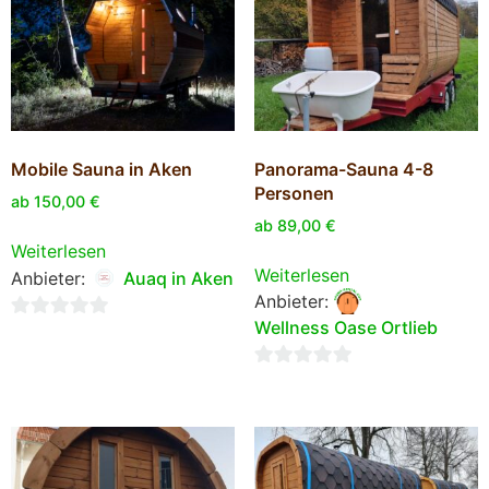
Mobile Sauna in Aken
Panorama-Sauna 4-8
Personen
ab
150,00
€
ab
89,00
€
Weiterlesen
Weiterlesen
Anbieter:
Auaq in Aken
Anbieter:
Wellness Oase Ortlieb
0
von
0
5
von
5