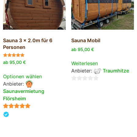
Sauna 3 x 2.0m für 6
Sauna Mobil
Personen
ab
95,00
€
Bewertet
ab
95,00
€
Weiterlesen
mit
5.00
Anbieter:
Traumhitze
von 5
Optionen wählen
Anbieter:
0
Saunavermietung
von
Flörsheim
5
5
von 5