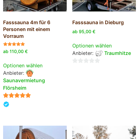
Fasssauna 4m für 6
Fasssauna in Dieburg
Personen mit einem
ab
95,00
€
Vorraum
Optionen wählen
Bewertet
ab
110,00
€
Anbieter:
Traumhitze
mit
5.00
von 5
Optionen wählen
0
Anbieter:
von
Saunavermietung
5
Flörsheim
5
von 5