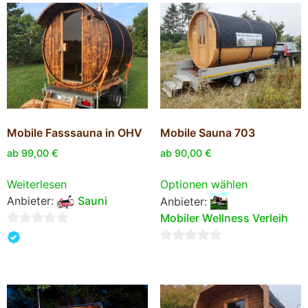
Mobile Fasssauna in OHV
Mobile Sauna 703
ab
99,00
€
ab
90,00
€
Weiterlesen
Optionen wählen
Anbieter:
Sauni
Anbieter:
Mobiler Wellness Verleih
0
von
0
5
von
5