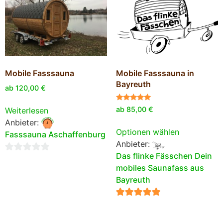
Mobile Fasssauna
Mobile Fasssauna in
Bayreuth
ab
120,00
€
Bewertet
ab
85,00
€
Weiterlesen
mit
5.00
Anbieter:
von 5
Optionen wählen
Fasssauna Aschaffenburg
Anbieter:
Das flinke Fässchen Dein
0
mobiles Saunafass aus
von
Bayreuth
5
5
von 5