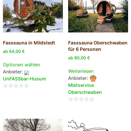
Fasssauna in Mildstedt
Fasssauna Oberschwaben
für 6 Personen
ab
64,00
€
ab
80,00
€
Optionen wählen
Weiterlesen
Anbieter:
Anbieter:
UnFASSbar-Husum
Mietservice
Oberschwaben
0
von
0
5
von
5