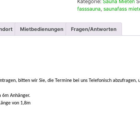
Kategorie:
Sauna Mieten
S
5
fasssauna
,
saunafass miet
ndort
Mietbedienungen
Fragen/Antworten
ragen, bitten wir Sie, die Termine bei uns Telefonisch abzufragen, u
em 6m Anhänger.
 Länge von 1,8m