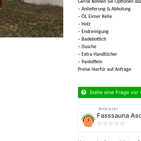
Gerne können Sie Optionen da
– Anlieferung & Abholung
– ÖL Eimer Kelle
– Holz
– Endreinigung
– Badebottich
– Dusche
– Extra Handtücher
– Pantoffeln
Preise hierfür auf Anfrage
Stelle eine Frage vor
Anbieter
Fasssauna As
0
von