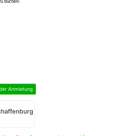
zu buchen:
 der Anmietung
chaffenburg