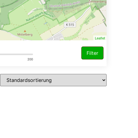
Leaflet
Filter
200