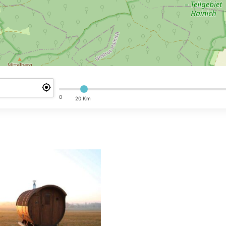
0
20 Km