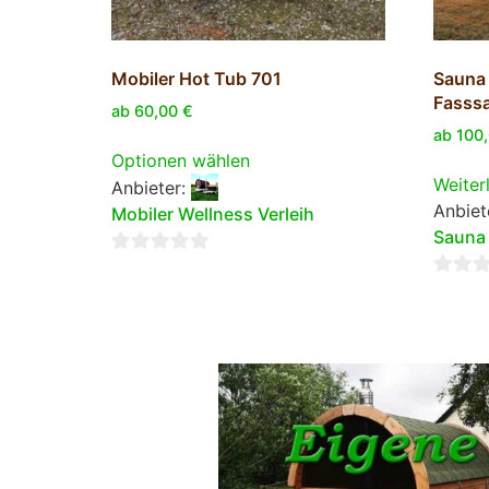
Mobiler Hot Tub 701
Sauna 
Fasssa
ab
60,00
€
ab
100
Optionen wählen
Weiter
Anbieter:
Anbiet
Mobiler Wellness Verleih
Sauna 
0
0
von
von
5
5