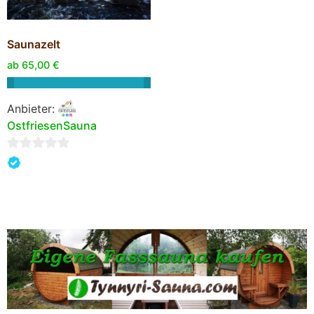
Saunazelt
ab
65,00
€
Anbieter:
OstfriesenSauna
0
von
5