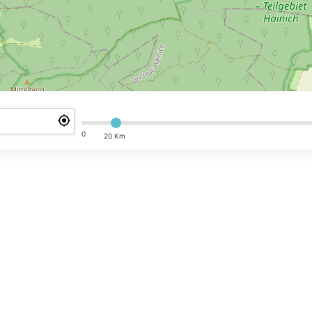
0
20 Km