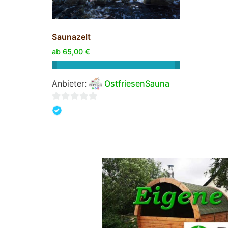
Saunazelt
ab
65,00
€
Anbieter:
OstfriesenSauna
0
von
5