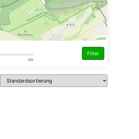
Leaflet
Filter
200