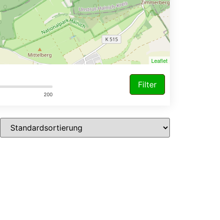
Leaflet
Filter
200