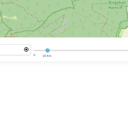
0
20 Km