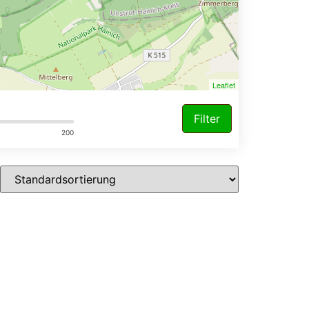
Leaflet
Filter
200