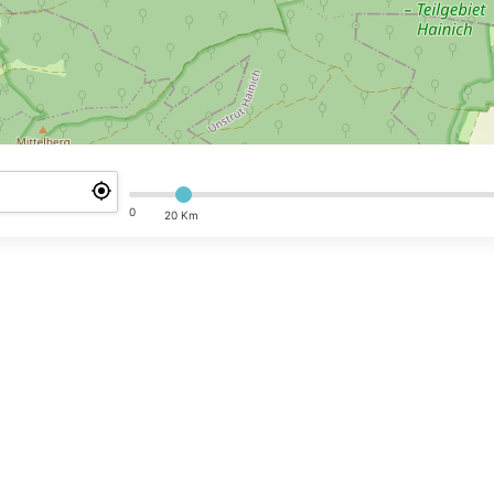
0
20 Km