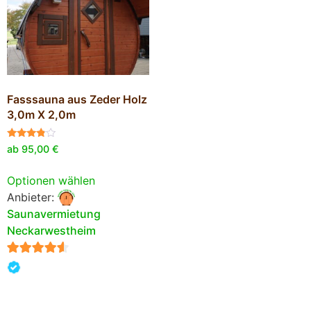
Fasssauna aus Zeder Holz
3,0m X 2,0m
Bewertet
ab
95,00
€
mit
3.67
von 5
Optionen wählen
Anbieter:
Saunavermietung
Neckarwestheim
4.33
von 5