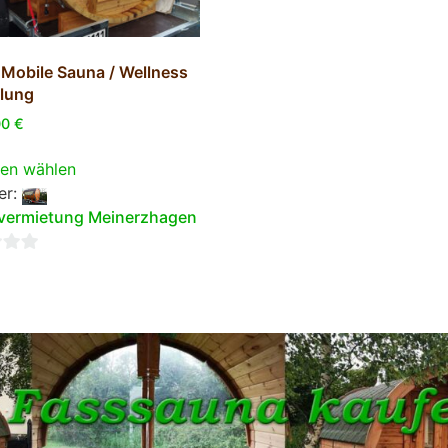
s Mobile Sauna / Wellness
lung
00
€
en wählen
er:
vermietung Meinerzhagen