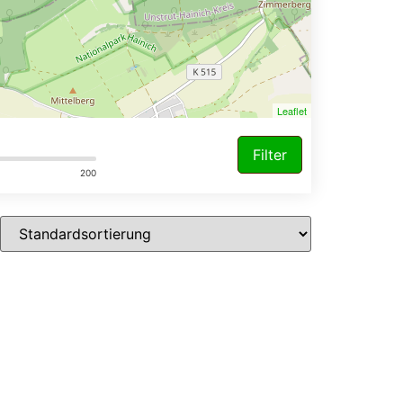
Leaflet
Filter
200