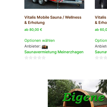
Vitalis Mobile Sauna / Wellness
Vitali
& Erholung
& Erho
ab
80,00
€
ab
60,
Optionen wählen
Option
Anbieter:
Anbiet
Saunavermietung Meinerzhagen
Sauna
0
0
von
von
5
5