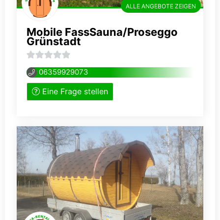
ALLE ANGEBOTE ZEIGEN
Mobile FassSauna/Proseggo
Grünstadt
0
06359929073
von
Eine Frage stellen
5