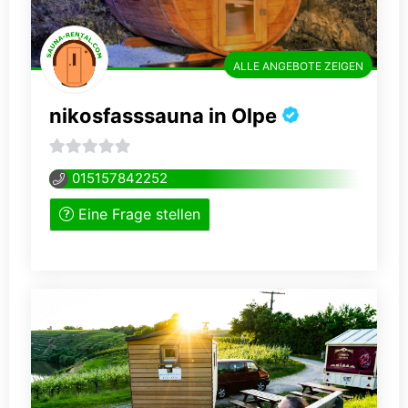
ALLE ANGEBOTE ZEIGEN
nikosfasssauna in Olpe
0
015157842252
von
Eine Frage stellen
5