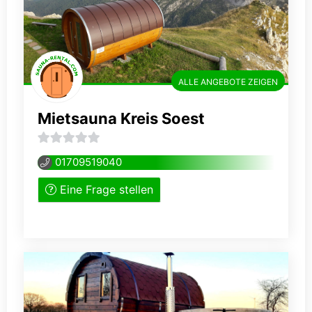
ALLE ANGEBOTE ZEIGEN
Mietsauna Kreis Soest
0
01709519040
von
Eine Frage stellen
5