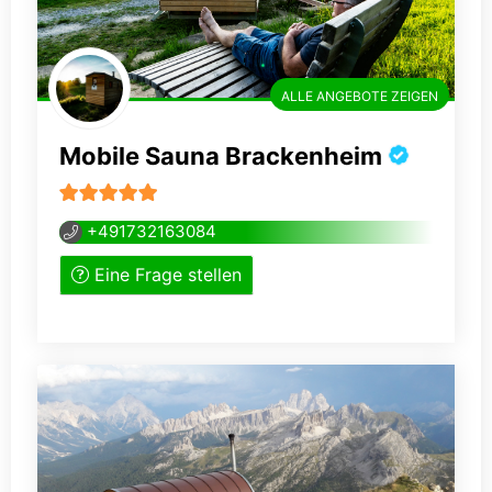
ALLE ANGEBOTE ZEIGEN
Mobile Sauna Brackenheim
5
von 5
+491732163084
Eine Frage stellen