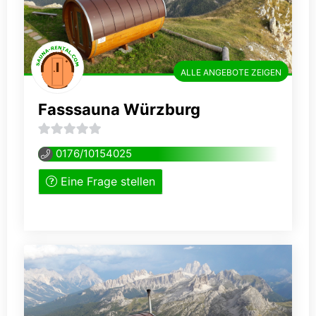
ALLE ANGEBOTE ZEIGEN
Fasssauna Würzburg
0
0176/10154025
von
Eine Frage stellen
5