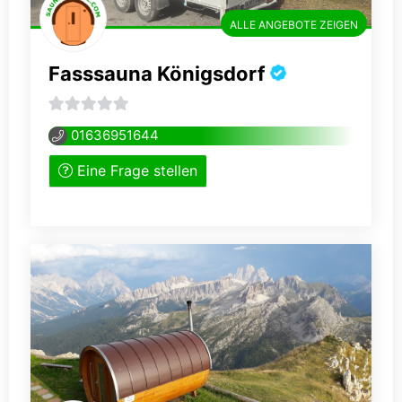
ALLE ANGEBOTE ZEIGEN
Fasssauna Königsdorf
0
01636951644
von
Eine Frage stellen
5