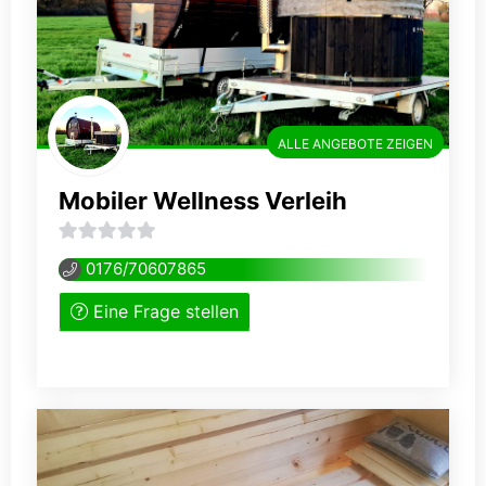
ALLE ANGEBOTE ZEIGEN
Mobiler Wellness Verleih
0
0176/70607865
von
Eine Frage stellen
5