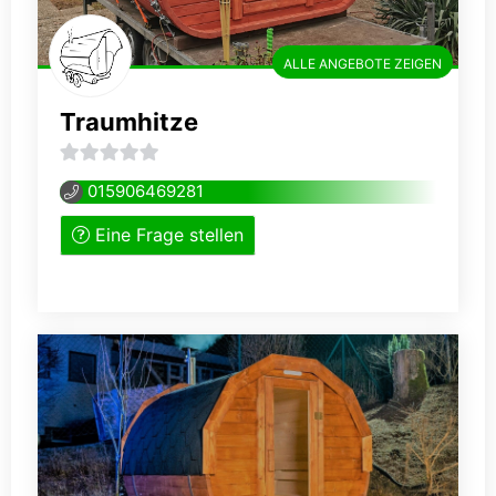
ALLE ANGEBOTE ZEIGEN
Traumhitze
0
015906469281
von
Eine Frage stellen
5