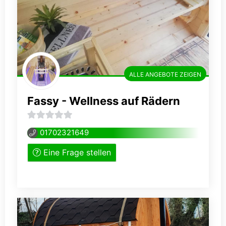
ALLE ANGEBOTE ZEIGEN
Fassy - Wellness auf Rädern
0
01702321649
von
Eine Frage stellen
5