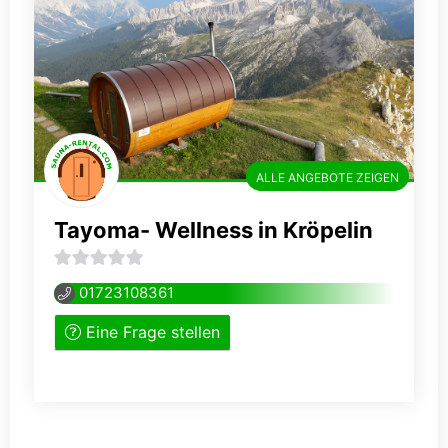
ALLE ANGEBOTE ZEIGEN
Tayoma- Wellness in Kröpelin
0
01723108361
von
Eine Frage stellen
5