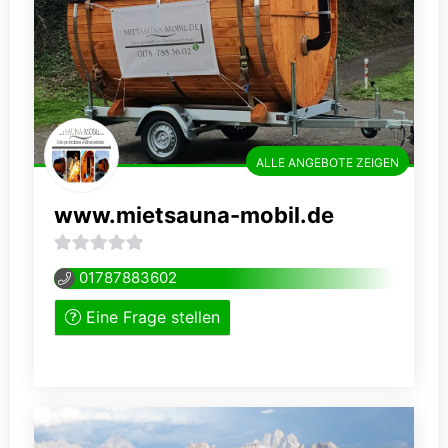
ALLE ANGEBOTE ZEIGEN
www.mietsauna-mobil.de
0
01787883602
von
Eine Frage stellen
5