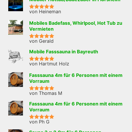
von Heineman
Bewertet mit
5
von 5
Mobiles Badefass, Whirlpool, Hot Tub zu
Vermieten
von Gerald
Bewertet mit
5
von 5
Mobile Fasssauna in Bayreuth
von Hartmut Holz
Bewertet mit
5
von 5
Fasssauna 4m für 6 Personen mit einem
Vorraum
von Thomas M
Bewertet mit
5
von 5
Fasssauna 4m für 6 Personen mit einem
Vorraum
von Ph G
Bewertet mit
5
von 5