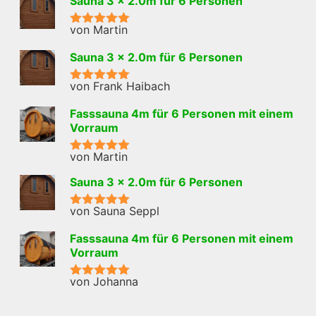
Sauna 3 x 2.0m für 6 Personen
von Martin
Bewertet mit
5
von 5
Sauna 3 x 2.0m für 6 Personen
von Frank Haibach
Bewertet mit
5
von 5
Fasssauna 4m für 6 Personen mit einem
Vorraum
von Martin
Bewertet mit
5
von 5
Sauna 3 x 2.0m für 6 Personen
von Sauna Seppl
Bewertet mit
5
von 5
Fasssauna 4m für 6 Personen mit einem
Vorraum
von Johanna
Bewertet mit
5
von 5